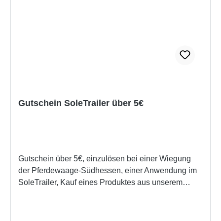
Gutschein SoleTrailer über 5€
Gutschein über 5€, einzulösen bei einer Wiegung
der Pferdewaage-Südhessen, einer Anwendung im
SoleTrailer, Kauf eines Produktes aus unserem
Sortiment, oder bei Inanspruchnahme einer
Dienstleistung.Der Gutschein ist 6 Monate nach
Ausstellung gültig.