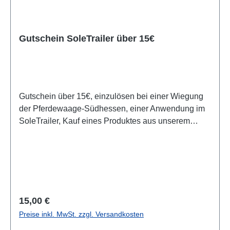
Gutschein SoleTrailer über 15€
Gutschein über 15€, einzulösen bei einer Wiegung
der Pferdewaage-Südhessen, einer Anwendung im
SoleTrailer, Kauf eines Produktes aus unserem
Sortiment, oder bei Inanspruchnahme einer
Dienstleistung.Der Gutschein ist 6 Monate nach
Ausstellung gültig.
Regulärer Preis:
15,00 €
Preise inkl. MwSt. zzgl. Versandkosten