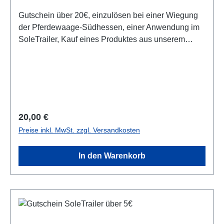
Gutschein über 20€, einzulösen bei einer Wiegung
der Pferdewaage-Südhessen, einer Anwendung im
SoleTrailer, Kauf eines Produktes aus unserem
Sortiment, oder bei Inanspruchnahme einer
Dienstleistung.Der Gutschein ist 6 Monate nach
Ausstellung gültig.
Regulärer Preis:
20,00 €
Preise inkl. MwSt. zzgl. Versandkosten
In den Warenkorb