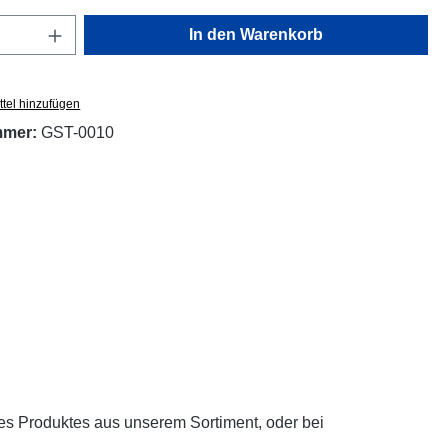
Anzahl: Gib den gewünschten Wert ein oder
In den Warenkorb
tel hinzufügen
mmer:
GST-0010
es Produktes aus unserem Sortiment, oder bei