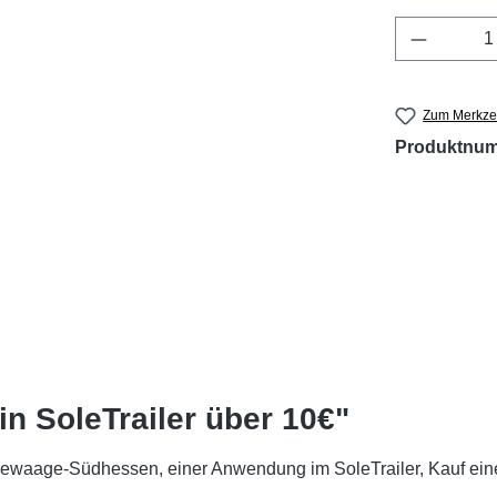
Produkt 
Zum Merkzet
Produktnu
n SoleTrailer über 10€"
erdewaage-Südhessen,
einer Anwendung im SoleTrailer, Kauf ein