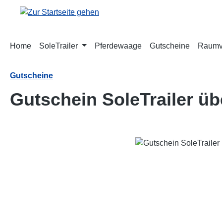
m Hauptinhalt springen
Zur Suche springen
Zur Hauptnavigation springen
Home
SoleTrailer
Pferdewaage
Gutscheine
Raumve
Gutscheine
Gutschein SoleTrailer üb
Bildergalerie überspringen