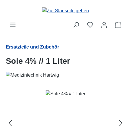
Zum Hauptinhalt springen
Ware
Ersatzteile und Zubehör
Sole 4% // 1 Liter
Bildergalerie überspringen