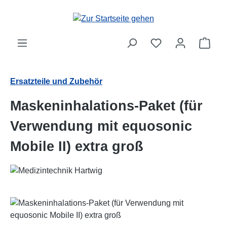
Zum Hauptinhalt springen
Ware
Ersatzteile und Zubehör
Maskeninhalations-Paket (für
Verwendung mit equosonic
Mobile II) extra groß
Bildergalerie überspringen