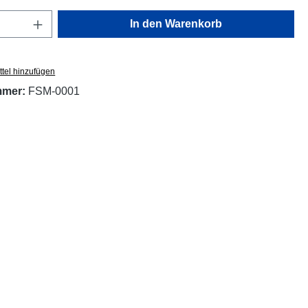
Anzahl: Gib den gewünschten Wert ein oder
In den Warenkorb
tel hinzufügen
mmer:
FSM-0001