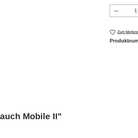
Produkt 
Zum Merkzet
Produktnu
auch Mobile II"