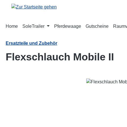
m Hauptinhalt springen
Zur Suche springen
Zur Hauptnavigation springen
Home
SoleTrailer
Pferdewaage
Gutscheine
Raumve
Ersatzteile und Zubehör
Flexschlauch Mobile II
Bildergalerie überspringen