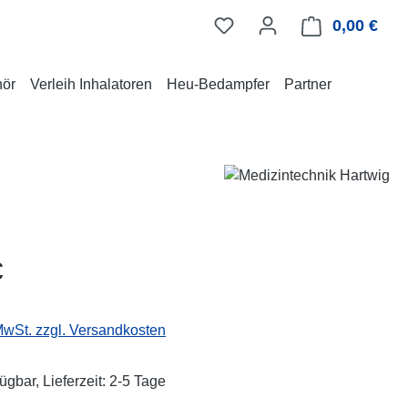
0,00 €
Ware
hör
Verleih Inhalatoren
Heu-Bedampfer
Partner
eis:
€
 MwSt. zzgl. Versandkosten
ügbar, Lieferzeit: 2-5 Tage