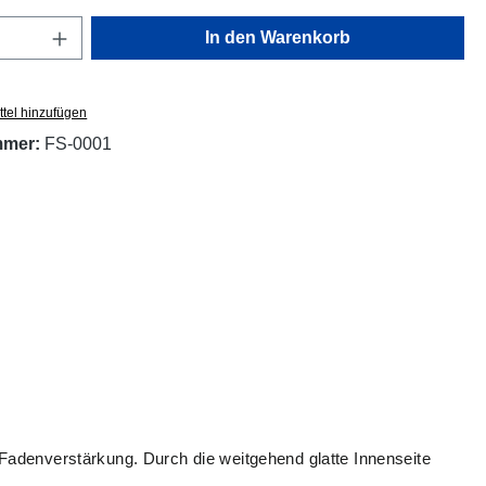
Anzahl: Gib den gewünschten Wert ein oder
In den Warenkorb
tel hinzufügen
mmer:
FS-0001
 Fadenverstärkung. Durch die weitgehend glatte Innenseite