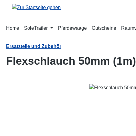
m Hauptinhalt springen
Zur Suche springen
Zur Hauptnavigation springen
Home
SoleTrailer
Pferdewaage
Gutscheine
Raumve
Ersatzteile und Zubehör
Flexschlauch 50mm (1m)
Bildergalerie überspringen