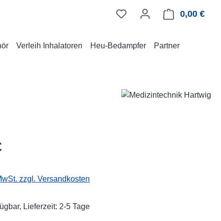
0,00 €
Ware
hör
Verleih Inhalatoren
Heu-Bedampfer
Partner
eis:
€
 MwSt. zzgl. Versandkosten
ügbar, Lieferzeit: 2-5 Tage