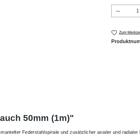
Produkt 
Zum Merkzet
Produktnu
lauch 50mm (1m)"
antelter Federstahlspirale und zusätzlicher axialer und radialer