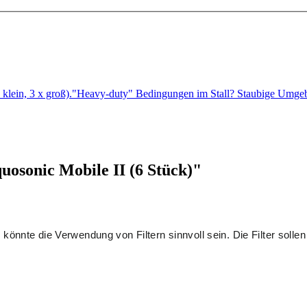
(3 x klein, 3 x groß)."Heavy-duty" Bedingungen im Stall? Staubige U
uosonic Mobile II (6 Stück)"
.
n
könnte die Verwendung von Filtern sinnvoll sein. Die Filter so