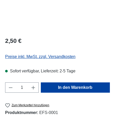
Regulärer Preis:
2,50 €
Preise inkl. MwSt. zzgl. Versandkosten
Sofort verfügbar, Lieferzeit: 2-5 Tage
Produkt Anzahl: Gib den gewünschten Wert e
In den Warenkorb
Zum Merkzettel hinzufügen
Produktnummer:
EFS-0001