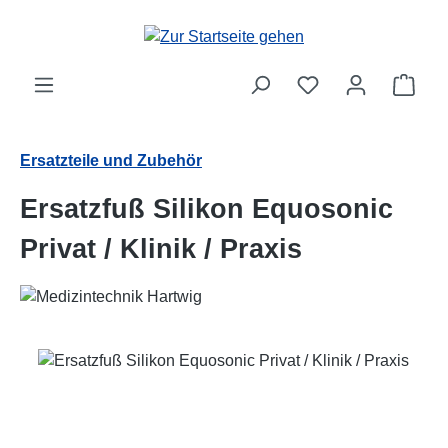
Zum Hauptinhalt springen
Ware
Ersatzteile und Zubehör
Ersatzfuß Silikon Equosonic
Privat / Klinik / Praxis
Bildergalerie überspringen