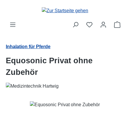
Zum Hauptinhalt springen
Ware
Inhalation für Pferde
Equosonic Privat ohne
Zubehör
Bildergalerie überspringen