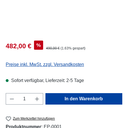
Verkaufspreis:
%
482,00 €
Regulärer Preis:
490,00 €
(1.63% gespart)
Preise inkl. MwSt. zzgl. Versandkosten
Sofort verfügbar, Lieferzeit: 2-5 Tage
Produkt Anzahl: Gib den gewünschten Wert e
In den Warenkorb
Zum Merkzettel hinzufügen
Produktnummer:
EP-0001