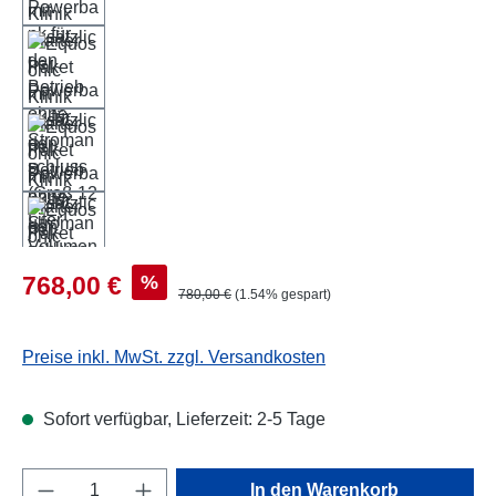
Verkaufspreis:
%
768,00 €
Regulärer Preis:
780,00 €
(1.54% gespart)
Preise inkl. MwSt. zzgl. Versandkosten
Sofort verfügbar, Lieferzeit: 2-5 Tage
Produkt Anzahl: Gib den gewünschten Wert e
In den Warenkorb