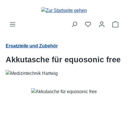
Zum Hauptinhalt springen
Ware
Ersatzteile und Zubehör
Akkutasche für equosonic free
Bildergalerie überspringen