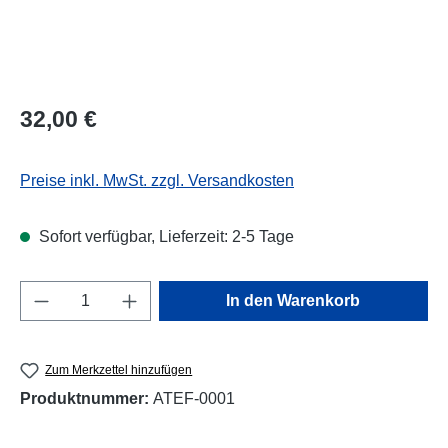
Regulärer Preis:
32,00 €
Preise inkl. MwSt. zzgl. Versandkosten
Sofort verfügbar, Lieferzeit: 2-5 Tage
Produkt Anzahl: Gib den gewünschten Wert e
In den Warenkorb
Zum Merkzettel hinzufügen
Produktnummer:
ATEF-0001