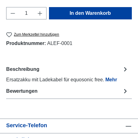
Produkt Anzahl: Gib den gewünschten Wert e
In den Warenkorb
Zum Merkzettel hinzufügen
Produktnummer:
ALEF-0001
Beschreibung
Ersatzakku mit Ladekabel für equosonic free.
Mehr
Bewertungen
Service-Telefon