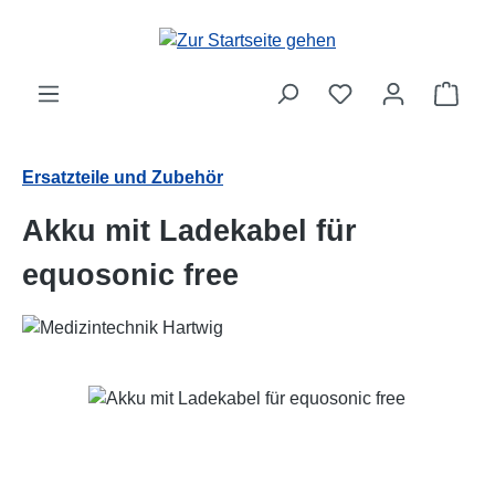
Zum Hauptinhalt springen
Ware
Ersatzteile und Zubehör
Akku mit Ladekabel für
equosonic free
Bildergalerie überspringen